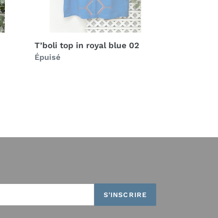
T’boli top in royal blue 02
Prix
Épuisé
normal
S'INSCRIRE