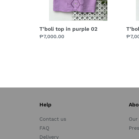
T’boli top in purple 02
T’bol
Prix
₱7,000.00
Prix
₱7,0
normal
norm
Help
Abo
Contact us
Our 
FAQ
Pre
Delivery