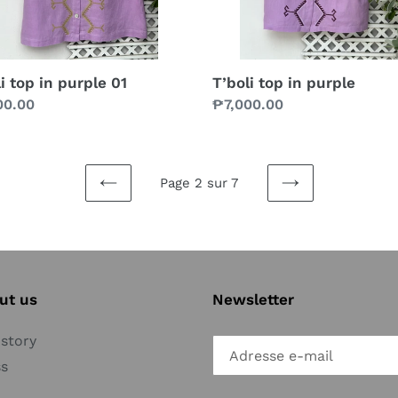
i top in purple 01
T’boli top in purple
00.00
Prix
₱7,000.00
al
normal
Page 2 sur 7
PAGE
PAGE
PRÉCÉDENTE
SUIVANTE
ut us
Newsletter
story
ss