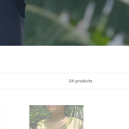
54 produits
Kwentas
top
in
yellow