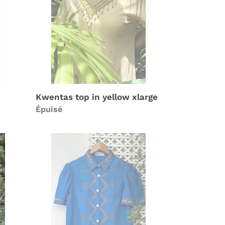
xlarge
Kwentas top in yellow xlarge
Prix
Épuisé
normal
T’boli
top
in
royal
blue
02