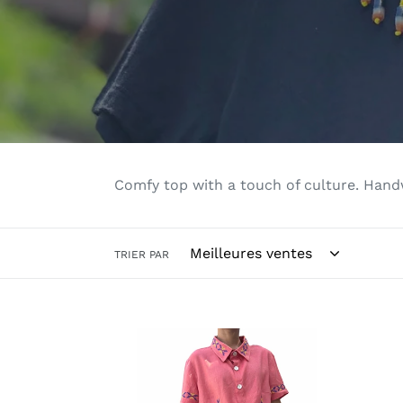
Comfy top with a touch of culture. Hand
TRIER PAR
T’boli
T’bol
top
top
in
salmon